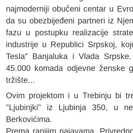
najmoderniji obučeni centar u Evr
da su obezbijeđeni partneri iz Nje
fazu u postupku realizacije strat
industrije u Republici Srpskoj, k
Tesla" Banjaluka i Vlada Srpske.
45.000 komada odjevne ženske gar
tržište...
Ovim projektom i u Trebinju bi t
"Ljubinjki" iz Ljubinja 350, u 
Berkovićima.
Prema ranijim najavama, Privredno 