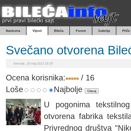
Naslovna
Vijesti
Bileća
Forum
Galerija
Priče
Svečano otvorena Bile
četvrtak, 16 maj 2013 18:29
Ocena korisnika:
/ 16
Loše
Najbolje
U pogonima tekstilno
otvorena fabrika teksti
Privrednog društva "Nik