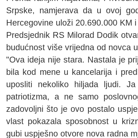
Srpske, namjerava da u ovoj godin
Hercegovine uloži 20.690.000 KM i 
Predsjednik RS Milorad Dodik otvara
budućnost više vrijedna od novca 
"Ova ideja nije stara. Nastala je p
bila kod mene u kancelarija i pre
uposliti nekoliko hiljada ljudi
patriotizma, a ne samo poslovn
zadovoljni što je ovo postalo uspj
vlast pokazala sposobnost u kr
gubi uspješno otvore nova radna m