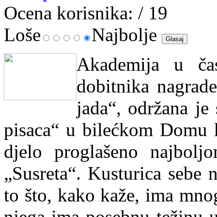
Ocena korisnika:
/ 19
Loše
Najbolje
Akademija u čas
dobitnika nagrad
jada“, održana je
pisaca“ u bilećkom Domu k
djelo proglašeno najbol
„Susreta“. Kusturica sebe 
to što, kako kaže, ima mnog
njega ima posebnu težinu u