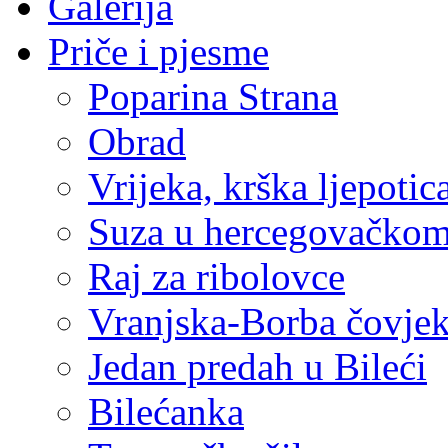
Galerija
Priče i pjesme
Poparina Strana
Obrad
Vrijeka, krška ljepotic
Suza u hercegovačkom
Raj za ribolovce
Vranjska-Borba čovje
Jedan predah u Bileći
Bilećanka