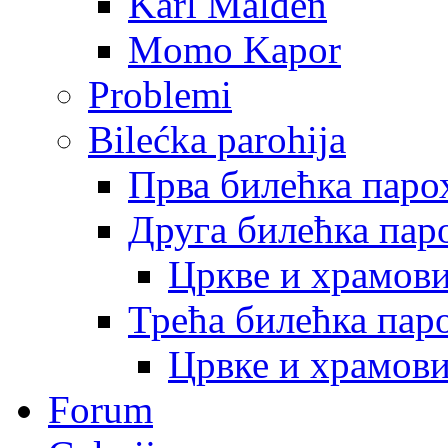
Karl Malden
Momo Kapor
Problemi
Bilećka parohija
Прва билећка паро
Друга билећка пар
Цркве и храмов
Трећа билећка пар
Црвке и храмов
Forum