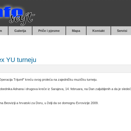
m
Galerija
Priče i pjesme
Mapa
Kontakt
Servisi
ex YU turneju
a "Operacija Trijumf" kreću ovog proleća na zajedničku muzičku turneju.
obednika Adnana
i drugova kreće iz Sarajeva, 14. februara, na Dan zaljubljenih a da je slede
na Beoviziji
a hrvatski za
Doru
, u želji da se domognu Evrovizije 2009.