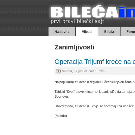
Naslovna
Vijesti
Bileća
Foru
Zanimljivosti
Operacija Trijumf kreće na 
subota, 17 januar 2009 21:56
Najpopularniji studenti u regionu, učesnici rijaleti šou
Tabloid "
Svet
" u svom internet izdanju piše da turneja
p
Sportova.
Istovremeno, studenti iz Srbije se spremaju za učešće
(Mondo)