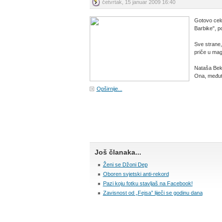
četvrtak, 15 januar 2009 16:40
Gotovo cel
Barbike", p
Sve strane,
priče u maga
Nataša Bekv
Ona, međuti
Opširnije...
Još članaka...
Ženi se Džoni Dep
Oboren svjetski anti-rekord
Pazi koju fotku stavljaš na Facebook!
Zavisnost od „Fejsa” liječi se godinu dana