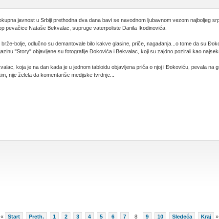
okupna javnost u Srbiji prethodna dva dana bavi se navodnom ljubavnom vezom najboljeg s
op pevačice Nataše Bekvalac, supruge vaterpoliste Danila Ikodinovića.
 brže-bolje, odlučno su demantovale bilo kakve glasine, priče, nagađanja...o tome da su Đoko
zinu "Story" objavljene su fotografije Đokovića i Bekvalac, koji su zajdno pozirali kao najseksi
alac, koja je na dan kada je u jednom tabloidu objavljena priča o njoj i Đokoviću, pevala 
m, nije želela da komentariše medijske tvrdnje...
«
Start
Preth.
1
2
3
4
5
6
7
8
9
10
Sledeća
Kraj
»