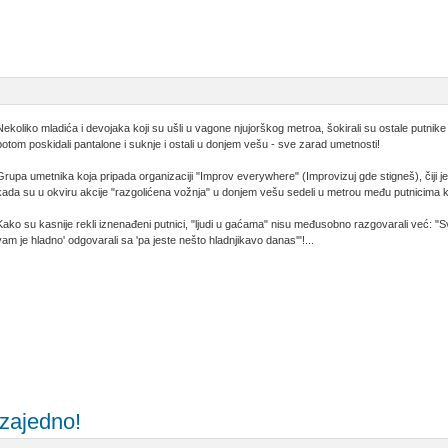
Nekoliko mladića i devojaka koji su ušli u vagone njujorškog metroa, šokirali su ostale putnike k
potom poskidali pantalone i suknje i ostali u donjem vešu - sve zarad umetnosti!
Grupa umetnika koja pripada organizaciji "Improv everywhere" (Improvizuj gde stigneš), čiji 
kada su u okviru akcije "razgolićena vožnja" u donjem vešu sedeli u metrou među putnicima ko
Kako su kasnije rekli iznenađeni putnici, "ljudi u gaćama" nisu međusobno razgovarali već: "Sv
vam je hladno' odgovarali sa 'pa jeste nešto hladnjikavo danas'"!...
zajedno!