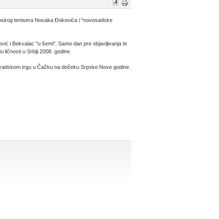
rpskog tenisera Novaka Đokovića i "novosadske
vić i Bekvalac "u šemi". Samo dan pre objavljivanja te
 ličnosti u Srbiji 2008. godine.
na gradskom trgu u Čačku na dočeku Srpske Nove godine.