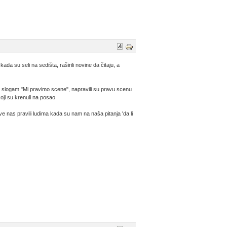
ada su seli na sedišta, raširili novine da čitaju, a
je slogam "Mi pravimo scene", napravili su pravu scenu
ji su krenuli na posao.
e nas pravili ludima kada su nam na naša pitanja 'da li