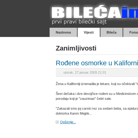
Naslovna
Vijesti
Bileća
Foru
Zanimljivosti
Rođene osmorke u Kaliforni
utorak, 27 januar 2009 21:01
Žena u Kaliforniji iznenadila je lekare, koji su očekival
Šest dečaka i dve devojčice rođeni su u Medicinskom ce
porođaju koji je "zauzimao" četiri sale.
"Zakazali smo joj carski rez za sedam beba, sa epidura
doktorka Karen Mejpls...
Opširnije...