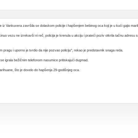
z Vankuvera završila se dolaskom policije i hapšenjem bebinog oca koji je u kući gajio mar
uo vezu ne izrekavši ni reč, policija je krenula u akciju i prateći poziv otkrila tačnu adresu sa k
pragu i uporno je tvrdio da nije pozvao policiju", rekao je predstavnik snaga reda.
a se igrala bežičnim telefonom nasumice pritiskajući dugmad.
rihuane, što je dovelo do hapšenja 29-godišnjeg oca.