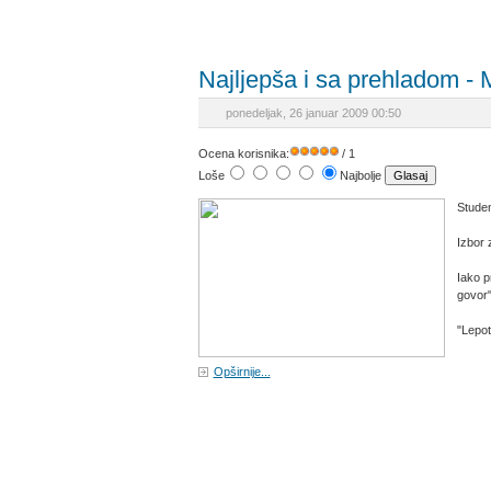
Najljepša i sa prehladom - 
ponedeljak, 26 januar 2009 00:50
Ocena korisnika:
/ 1
Loše
Najbolje
Studen
Izbor 
Iako p
govor"
"Lepot
Opširnije...