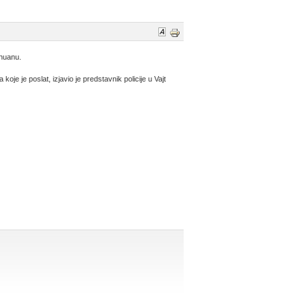
ihuanu.
oje je poslat, izjavio je predstavnik policije u Vajt