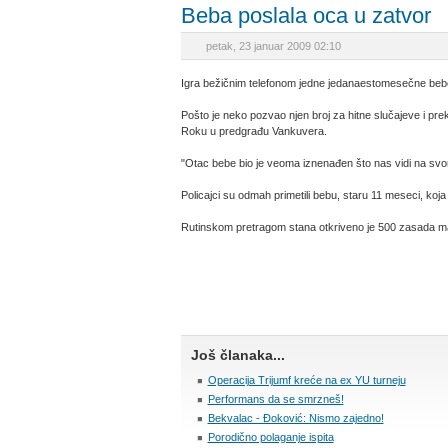
Beba poslala oca u zatvor
petak, 23 januar 2009 02:10
Igra bežičnim telefonom jedne jedanaestomesečne bebe i
Pošto je neko pozvao njen broj za hitne slučajeve i prekin
Roku u predgrađu Vankuvera.
"Otac bebe bio je veoma iznenađen što nas vidi na svom 
Policajci su odmah primetili bebu, staru 11 meseci, koj
Rutinskom pretragom stana otkriveno je 500 zasada ma
Još članaka...
Operacija Trijumf kreće na ex YU turneju
Performans da se smrzneš!
Bekvalac - Đoković: Nismo zajedno!
Porodično polaganje ispita