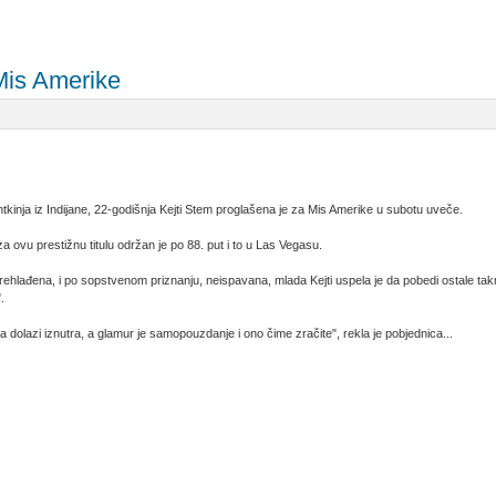
Mis Amerike
tkinja iz Indijane, 22-godišnja Kejti Stem proglašena je za Mis Amerike u subotu uveče.
za ovu prestižnu titulu održan je po 88. put i to u Las Vegasu.
rehlađena, i po sopstvenom priznanju, neispavana, mlada Kejti uspela je da pobedi ostale takm
.
a dolazi iznutra, a glamur je samopouzdanje i ono čime zračite", rekla je pobjednica...