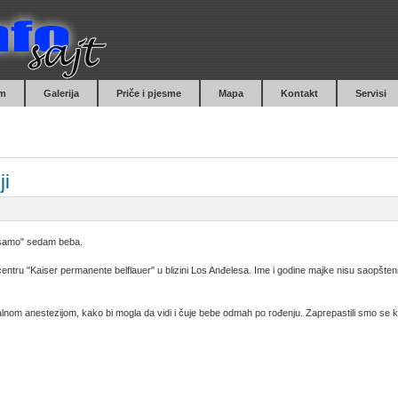
m
Galerija
Priče i pjesme
Mapa
Kontakt
Servisi
ji
i "samo" sedam beba.
ntru "Kaiser permanente belflauer" u blizini Los Anđelesa. Ime i godine majke nisu saopšten
lnom anestezijom, kako bi mogla da vidi i čuje bebe odmah po rođenju. Zaprepastili smo se ka