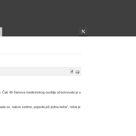
i. Čak 46 članova medicinskog osoblja učestvovalo je u
da se, nakon sedme, pojavila još jedna beba", rekla je