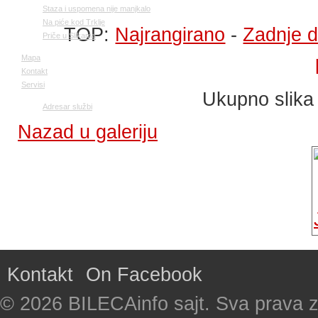
Staza i uspomena nije manjkalo
Na piće kod Trklje
TOP:
Najrangirano
-
Zadnje 
Priče u Slikama
Mapa
Kontakt
Servisi
Ukupno slika
Adresar službi
Nazad u galeriju
Kontakt
On Facebook
© 2026 BILECAinfo sajt. Sva prava 