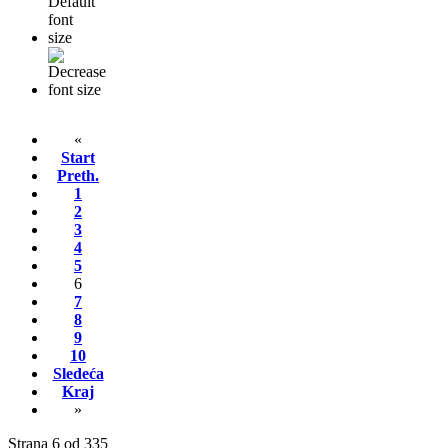
«
Start
Preth.
1
2
3
4
5
6
7
8
9
10
Sledeća
Kraj
»
Strana 6 od 335