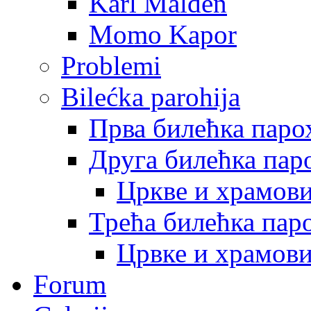
Karl Malden
Momo Kapor
Problemi
Bilećka parohija
Прва билећка паро
Друга билећка пар
Цркве и храмов
Трећа билећка пар
Црвке и храмов
Forum