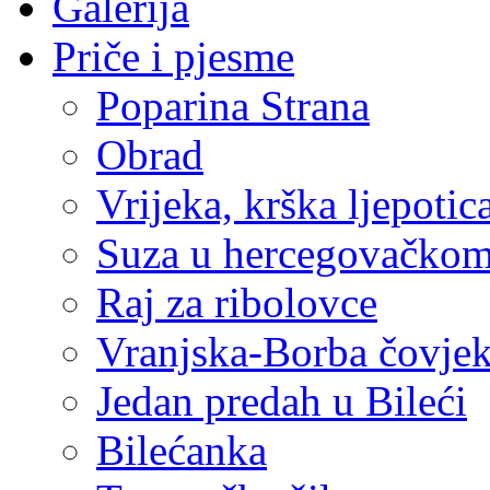
Galerija
Priče i pjesme
Poparina Strana
Obrad
Vrijeka, krška ljepotic
Suza u hercegovačkom
Raj za ribolovce
Vranjska-Borba čovje
Jedan predah u Bileći
Bilećanka