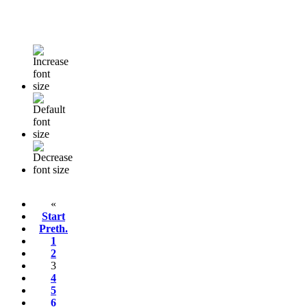
«
Start
Preth.
1
2
3
4
5
6