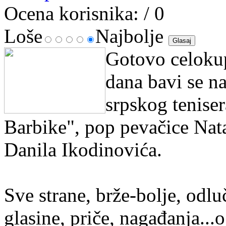
Ocena korisnika:
/ 0
Loše
Najbolje
Gotovo celokup
dana bavi se 
srpskog tenise
Barbike", pop pevačice Nata
Danila Ikodinovića.
Sve strane, brže-bolje, odl
glasine, priče, nagađanja..