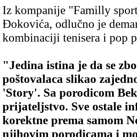
Iz kompanije "Familly sport
Đokovića, odlučno je deman
kombinaciji tenisera i pop 
"Jedina istina je da se zbo
poštovalaca slikao zajedn
'Story'. Sa porodicom Be
prijateljstvo. Sve ostale in
korektne prema samom No
njihovim porodicama i mo