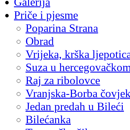
Galerija
Priče i pjesme
Poparina Strana
Obrad
Vrijeka, krška ljepotic
Suza u hercegovačkom
Raj za ribolovce
Vranjska-Borba čovje
Jedan predah u Bileći
Bilećanka