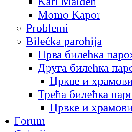
Karl Malden
Momo Kapor
Problemi
Bilećka parohija
Прва билећка паро
Друга билећка пар
Цркве и храмов
Трећа билећка пар
Црвке и храмов
Forum